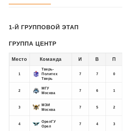
1-Й ГРУППОВОЙ ЭТАП
ГРУППА ЦЕНТР
Место
Команда
И
В
П
Тверь-
1
Политех
7
7
0
1
Тверь
МГУ
2
7
6
1
Москва
МЭИ
3
7
5
2
Москва
ОрелГУ
4
7
4
3
Орел