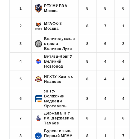
РТУ МИРЭА
1
8
8
0
Москва
МГАФК-3
2
8
7
1
Москва
Великолукская
3
стрела
8
6
2
Великие Луки
Витязи-НовГУ
4
Великий
8
4
4
Новгород
ИГХТУ-Химтех
5
8
4
4
Иваново
ЯГТУ-
Волжские
6
8
4
4
медведи
Ярославль
Держава ТГУ
7
им. Державина
8
2
6
Тамбов
Буревестник-
8
Первый МГМУ
8
1
7