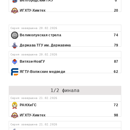
Белгородский ГАУ
0
ИГХТУ-Химтех
20
Серия завершена 20.02.2026
Великолукская стрела
74
Держава ТГУ им. Державина
79
Серия завершена 20.02.2026
Витязи-НовГУ
87
ЯГТУ-Волжские медведи
62
1/2 финала
Серия завершена 21.02.2026
РАНХиГС
72
ИГХТУ-Химтех
98
Серия завершена 21.02.2026