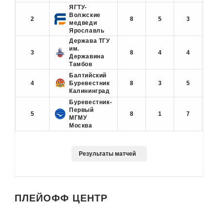
ЯГТУ-
Волжские
2
8
5
3
6
медведи
Ярославль
Держава ТГУ
им.
3
8
4
4
5
Державина
Тамбов
Балтийский
4
Буревестник
8
3
5
3
Калининград
Буревестник-
Первый
5
8
1
7
1
МГМУ
Москва
ПЛЕЙОФФ ЦЕНТР