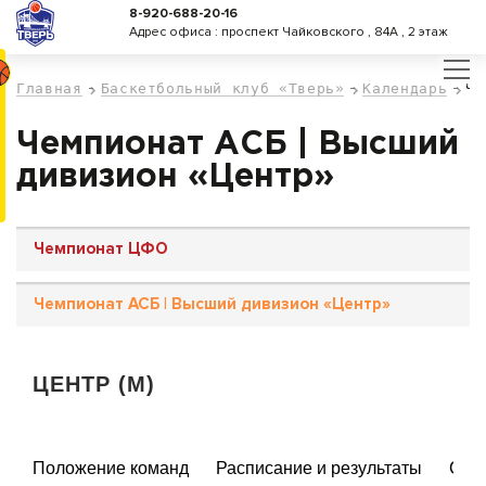
8-920-688-20-16
Адрес офиса : проспект Чайковского , 84А , 2 этаж
Главная
Баскетбольный клуб «Тверь»
Календарь
Че
Чемпионат АСБ | Высший
дивизион «Центр»
Чемпионат ЦФО
Чемпионат АСБ | Высший дивизион «Центр»
ЦЕНТР (М)
Положение команд
Расписание и результаты
Стат