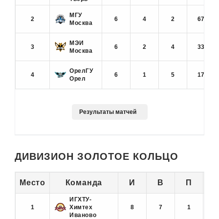
МГУ
2
6
4
2
67
Москва
МЭИ
3
6
2
4
33
Москва
ОрелГУ
4
6
1
5
17
Орел
ДИВИЗИОН ЗОЛОТОЕ КОЛЬЦО
Место
Команда
И
В
П
ИГХТУ-
1
Химтех
8
7
1
8
Иваново