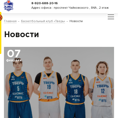
8-920-688-20-16
Адрес офиса : проспект Чайковского , 84А , 2 этаж
Главная
Баскетбольный клуб «Тверь»
Новости
Новости
07
февраля