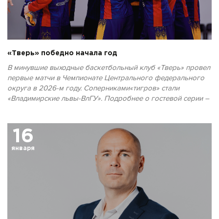
«Тверь» победно начала год
В минувшие выходные баскетбольный клуб «Тверь» провел
первые матчи в Чемпионате Центрального федерального
округа в 2026-м году. Соперниками«тигров» стали
«Владимирские львы-ВлГУ». Подробнее о гостевой серии –
на tverbasket.ru.
16
января