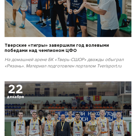
Тверские «тигры» завершили год волевыми
победами над чемпионом ЦФО
На домашней арене БК «Тверь-СШОР» дважды обыграл
«Рязань». Материал подготовлен порталом Tverisport.ru
22
декабря