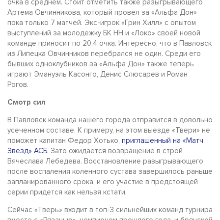
очка в среднем. Стоит отметить также разыгрывающего
Артема Овчинникова, который провел за «Альфа Дон»
пока только 7 матчей. Экс-игрок «Грин Хилл» с опытом
выступлений за молодежку БК НН и «Локо» своей новой
команде приносит по 20,4 очка. Интересно, что в Павловск
из Липецка Овчинников перебрался не один. Среди его
бывших одноклубников за «Альфа Дон» также теперь
играют Эмануэль Касонго, Денис Слюсарев и Роман
Рогов.
Смотр сил
В Павловск команда нашего города отправится в довольно
усеченном составе. К примеру, на этом выезде «Твери» не
поможет капитан Федор Хотько,
приглашенный на «Матч
Звезд» АСБ
. Зато ожидается возвращение в строй
Вячеслава Лебедева. Восстановление разыгрывающего
после воспаления коленного сустава завершилось раньше
запланированного срока, и его участие в предстоящей
серии придется как нельзя кстати.
Сейчас «Тверь» входит в топ-3 сильнейших команд турнира
вместе с «Рязанью», чемпионом прошлого года, и брянской