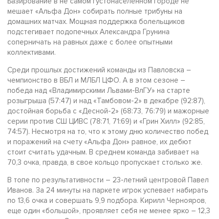
Базирование в не самом густонаселенном городе не
мешает «Альфа Дон» собирать полные трибуны на
домашних матчах. Мощная поддержка болельщиков
подстегивает подопечных Александра Грунина
соперничать на равных даже с более опытными
коллективами.
Среди прошлых достижений команды из Павловска –
чемпионство в ВБЛ и МЛБЛ ЦФО. А в этом сезоне –
победа над «Владимирскими Львами-ВлГУ» на старте
розыгрыша (57:47) и над «Тамбовом-2» в декабре (92:87),
достойная борьба с «Десной-2» (68:73, 76:79) и мажорные
серии против СШ ЦИВС (78:71, 71:69) и «Грин Хилл» (92:85,
74:57). Несмотря на то, что к этому дню количество побед
и поражений на счету «Альфа Дон» равное, их дебют
стоит считать удачным. В среднем команда забивает на
70,3 очка, правда, в свое кольцо пропускает столько же.
В топе по результативности – 23-летний центровой Павел
Иванов. За 24 минуты на паркете игрок успевает набирать
по 13,6 очка и совершать 9,9 подбора. Кирилл Чернояров,
еще один «большой», проявляет себя не менее ярко – 12,3