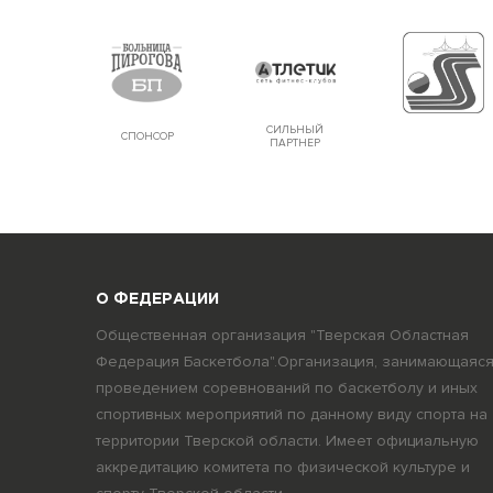
СИЛЬНЫЙ
СПОНСОР
ПАРТНЕР
О ФЕДЕРАЦИИ
Общественная организация "Тверская Областная
Федерация Баскетбола".Организация, занимающаяс
проведением соревнований по баскетболу и иных
спортивных мероприятий по данному виду спорта на
территории Тверской области. Имеет официальную
аккредитацию комитета по физической культуре и