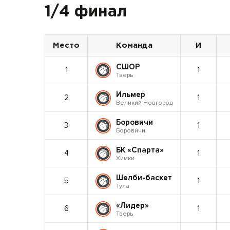
1/4 финал
Место
Команда
И
СШОР
1
1
Тверь
Ильмер
2
1
Великий Новгород
Боровичи
3
1
Боровичи
БК «Спарта»
4
1
Химки
Шелби-баскет
5
1
Тула
«Лидер»
6
1
Тверь