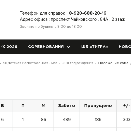
Телефон для справок
8-920-688-20-16
Адрес офиса : проспект Чайковского , 84А , 2 этаж
Звоните по будням с 9.00 до 18.00
-Х 2026
СОРЕВНОВАНИЯ
ШБ «ТИГРА»
НОВО
ная Детская Баскетбольная Лига
2011 год рождения
Положение коман
В
П
%
Забито
Пропущено
+/-
6
1
86
489
186
303