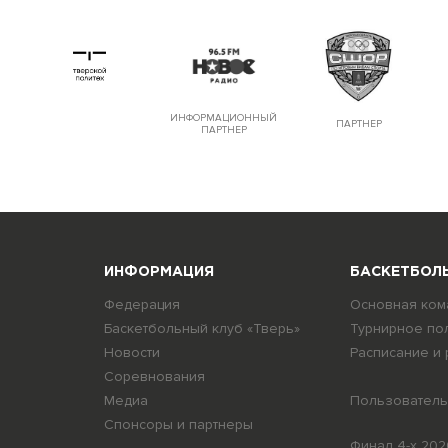
ИНФОРМАЦИОННЫЙ
ПАРТНЕР
ПАРТНЕР
ИНФОРМАЦИЯ
БАСКЕТБОЛЬ
Федерация
Основная ком
я
Баскетбольный клуб «Тверь»
Турнирное по
Новости
Расписание и 
Соревнования
Медиа
Пользователь
Спонсоры и партнеры
Финал 4-х 202