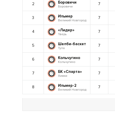
Боровичи
2
7
Боровичи
Ильмер
3
7
Великий Новгород
«Лидер»
4
7
Тверь
Шелби-баскет
5
7
Тула
Кольчугино
6
7
Кольчугино
БК «Спарта»
7
7
Химки
Ильмер-2
8
7
Великий Новгород