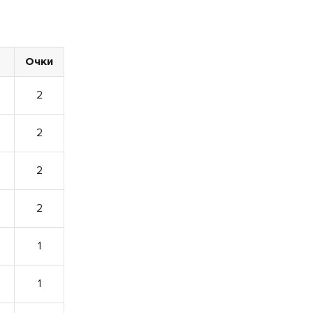
Очки
2
2
2
2
1
1