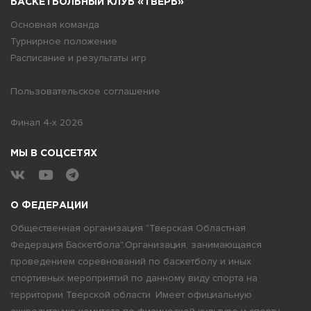
БАСКЕТБОЛЬНЫЙ КЛУБ «ТВЕРЬ»
Основная команда
Турнирное положение
Расписание и результаты игр
Пользовательское соглашение
Финал 4-х 2026
МЫ В СОЦСЕТЯХ
О ФЕДЕРАЦИИ
Общественная организация "Тверская Областная
Федерация Баскетбола".Организация, занимающаяся
проведением соревнований по баскетболу и иных
спортивных мероприятий по данному виду спорта на
территории Тверской области. Имеет официальную