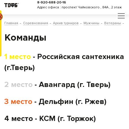
8-920-688-20-16
Адрес офиса : проспект Чайковского , 84А , 2 этаж
Главная
Соревнования
Архив турниров
Мужчины
Ветераны
К
Команды
1 место
- Российская сантехника
(г.Тверь)
2 место
- Авангард (г. Тверь)
3 место
- Дельфин (г. Ржев)
4 место - КСМ (г. Торжок)