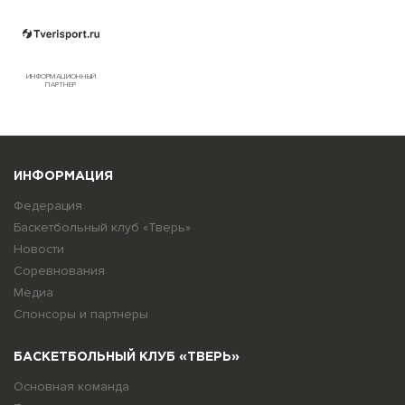
ИНФОРМАЦИОННЫЙ
ПАРТНЕР
ИНФОРМАЦИЯ
Федерация
Баскетбольный клуб «Тверь»
Новости
Соревнования
Медиа
Спонсоры и партнеры
БАСКЕТБОЛЬНЫЙ КЛУБ «ТВЕРЬ»
Основная команда