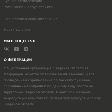
Турнирное положение
Расписание и результаты игр
Пользовательское соглашение
Финал 4-х 2026
МЫ В СОЦСЕТЯХ
О ФЕДЕРАЦИИ
Общественная организация "Тверская Областная
Федерация Баскетбола".Организация, занимающаяся
проведением соревнований по баскетболу и иных
спортивных мероприятий по данному виду спорта на
территории Тверской области. Имеет официальную
аккредитацию комитета по физической культуре и спорту
Тверской области.