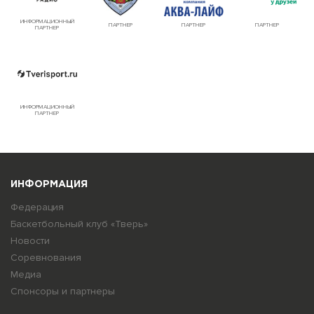
ИНФОРМАЦИОННЫЙ
ПАРТНЕР
ПАРТНЕР
ПАРТНЕР
ПАРТНЕР
ИНФОРМАЦИОННЫЙ
ПАРТНЕР
ИНФОРМАЦИЯ
Федерация
Баскетбольный клуб «Тверь»
Новости
Соревнования
Медиа
Спонсоры и партнеры