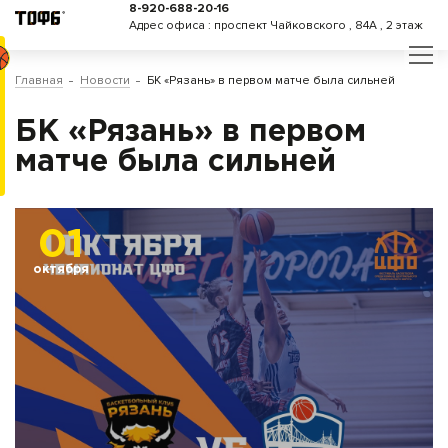
8-920-688-20-16
Адрес офиса : проспект Чайковского , 84А , 2 этаж
Главная
Новости
БК «Рязань» в первом матче была сильней
БК «Рязань» в первом
матче была сильней
01
октября