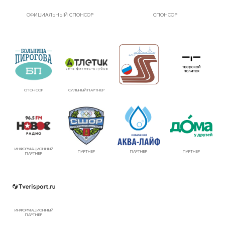
ОФИЦИАЛЬНЫЙ СПОНСОР
СПОНСОР
СПОНСОР
СИЛЬНЫЙ ПАРТНЕР
ИНФОРМАЦИОННЫЙ
ПАРТНЕР
ПАРТНЕР
ПАРТНЕР
ПАРТНЕР
ИНФОРМАЦИОННЫЙ
ПАРТНЕР