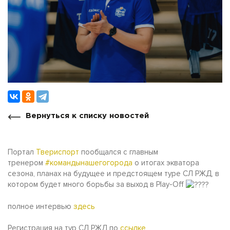
Вернуться к списку новостей
Портал
Твериспорт
пообщался с главным
тренером
#командынашегогорода
о итогах экватора
сезона, планах на будущее и предстоящем туре СЛ РЖД, в
котором будет много борьбы за выход в Play-Off
полное интервью
здесь
Регистрация на тур СЛ РЖД по
ссылке