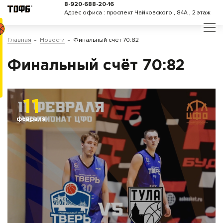
8-920-688-20-16
Адрес офиса : проспект Чайковского , 84А , 2 этаж
Главная
Новости
Финальный счёт 70:82
Финальный счёт 70:82
11
февраля