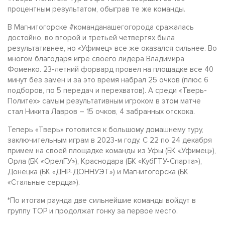
процентным результатом, обыграв те же команды.
В Магнитогорске #команданашегогорода сражалась
достойно, во второй и третьей четвертях была
результативнее, но «Уфимец» все же оказался сильнее. Во
многом благодаря игре своего лидера Владимира
Фоменко. 23-летний форвард провел на площадке все 40
минут без замен и за это время набрал 25 очков (плюс 6
подборов, по 5 передач и перехватов). А среди «Тверь-
Политех» самым результативным игроком в этом матче
стал Никита Лавров – 15 очков, 4 забранных отскока.
Теперь «Тверь» готовится к большому домашнему туру,
заключительным играм в 2023-м году. С 22 по 24 декабря
примем на своей площадке команды из Уфы (БК «Уфимец»),
Орла (БК «ОрелГУ»), Краснодара (БК «КубГТУ-Спарта»),
Донецка (БК «ДНР-ДОННУЭТ») и Магнитогорска (БК
«Стальные сердца»).
*По итогам раунда две сильнейшие команды войдут в
группу TOP и продолжат гонку за первое место.