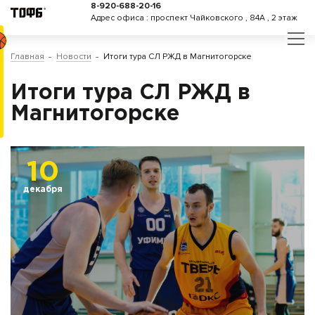
8-920-688-20-16
Адрес офиса : проспект Чайковского , 84А , 2 этаж
Главная
Новости
Итоги тура СЛ РЖД в Магнитогорске
Итоги тура СЛ РЖД в
Магнитогорске
10
декабря