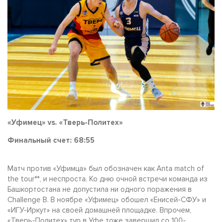
«Уфимец» vs. «Тверь-Политех»
Финальный счет: 68:55
Матч против «Уфимца» был обозначен как Anta match of
the tour**, и неспроста. Ко дню очной встречи команда из
Башкортостана не допустила ни одного поражения в
Challenge B. В ноябре «Уфимец» обошел «Енисей-СФУ» и
«ИГУ-Иркут» на своей домашней площадке. Впрочем,
«Тверь-Политех» тур в Уфе тоже завершил со 100-