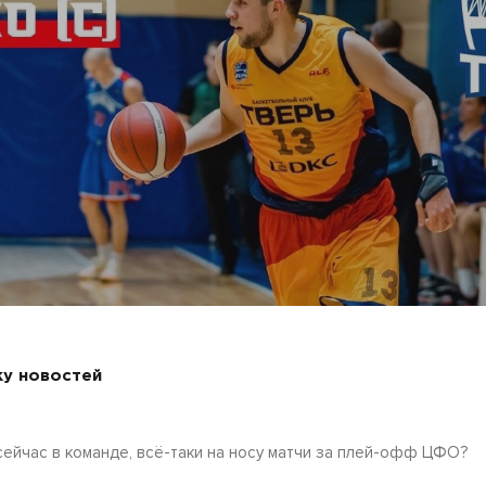
ку новостей
ейчас в команде, всё-таки на носу матчи за плей-офф ЦФО?