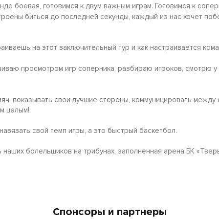
де боевая, готовимся к двум важным играм. Готовимся к сопер
строены биться до последней секунды, каждый из нас хочет поб
аиваешь на этот заключительный тур и как настраивается ком
аиваю просмотром игр соперника, разбираю игроков, смотрю у 
мяч, показывать свои лучшие стороны, коммуницировать между 
м целым!
навязать свой темп игры, а это быстрый баскетбол.
ь наших болельщиков на трибунах, заполненная арена БК «Твер
Спонсоры и партнеры