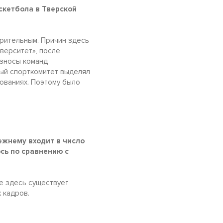
аскетбола в Тверской
орительным. Причин здесь
верситет», после
взносы команд
ный спорткомитет выделял
ованиях. Поэтому было
ежнему входит в число
сь по сравнению с
же здесь существует
 кадров.