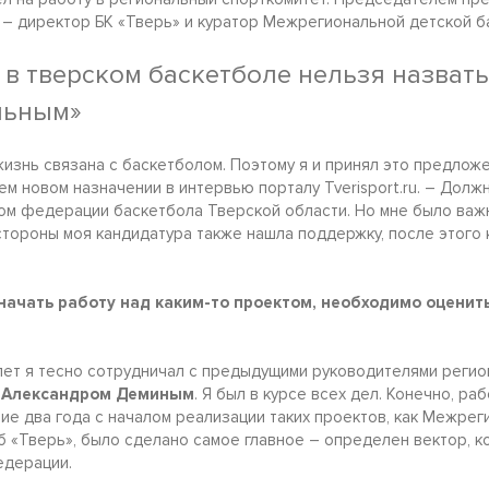
– директор БК «Тверь» и куратор Межрегиональной детской ба
 в тверском баскетболе нельзя назвать
льным»
жизнь связана с баскетболом. Поэтому я и принял это предложе
ем новом назначении в интервью порталу Tverisport.ru. – Дол
ом федерации баскетбола Тверской области. Но мне было важ
стороны моя кандидатура также нашла поддержку, после этого 
начать работу над каким-то проектом, необходимо оценить
лет я тесно сотрудничал с предыдущими руководителями реги
и
Александром Деминым
. Я был в курсе всех дел. Конечно, ра
ние два года с началом реализации таких проектов, как Межре
уб «Тверь», было сделано самое главное – определен вектор, 
едерации.