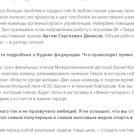
 все больше проблем и трудностей. В любом случае одному чело
акое количество проектов и уже тем более их качественно раз
ия команды организаторов и управленцев. Набираем помощник
 Выстраиваем в этом направлении работу с игроками БК «Тверь
 наш главный тренер
Артем Сергеевич Денисов
. Объем работ
с – в разгар сезона.
ите подробнее о буднях федерации. Что происходит прямо
ю трех финальных этапов Межрегиональной детской баскетбол
 мужских команд, реанимировали чемпион Твери, в котором сей
онат области среди женщин. Две наши команды в скором време
скетбольной лиги «КЭС-Баскет» в Нижнем Новгороде. Как вы 
 который сейчас будет биться за путевку в «Финал четырех». Е
дник состоится в нашем городе.
ого так и не прозвучало амбиций. Я не услышал, что вы с
бол самым популярным и самым массовым видом спорта в 
вим перед собой реальные задачи. Наша цель – создать систе