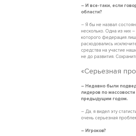
– И все-таки, если гов
области?
– Я бы не назвал состоя
несколько. Одна из них 
которого федерация лиш
расходовались исключите
средства на участие наш
не до развития. Сохранить
«Серьезная про
– Недавно были подвед
лидеров по массовости
предыдущим годом.
– Да, я видел эту статис
очень серьезная проблем
– Игроков?