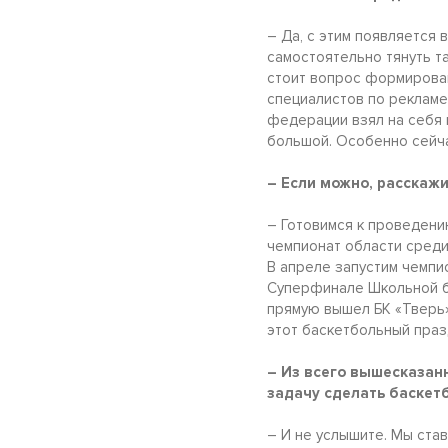
– Да, с этим появляется
самостоятельно тянуть т
стоит вопрос формирован
специалистов по рекламе.
федерации взял на себя
большой. Особенно сейча
– Если можно, расскаж
– Готовимся к проведени
чемпионат области среди
В апреле запустим чемпи
Суперфинале Школьной ба
прямую вышел БК «Тверь»,
этот баскетбольный праз
– Из всего вышесказанн
задачу сделать баскет
– И не услышите. Мы ста