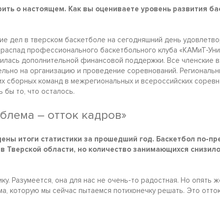
орить о настоящем. Как вы оцениваете уровень развития б
ние дел в тверском баскетболе на сегодняшний день удовлетв
– распад профессионального баскетбольного клуба «КАМиТ-Уни
илась дополнительной финансовой поддержки. Все членские 
льно на организацию и проведение соревнований. Региональ
их сборных команд в межрегиональных и всероссийских соревн
 бы то, что осталось.
блема – отток кадров»
ены итоги статистики за прошедший год. Баскетбол по-пр
 в Тверской области, но количество занимающихся снизило
тику. Разумеется, она для нас не очень-то радостная. Но опять 
а, которую мы сейчас пытаемся потихонечку решать. Это отток