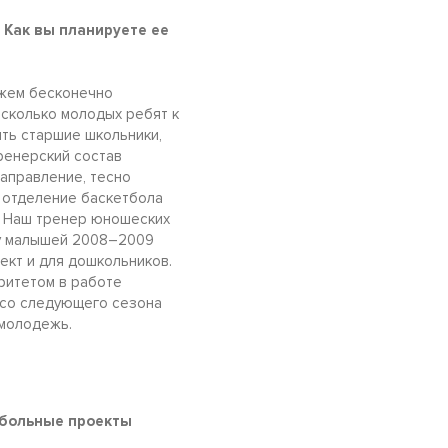
 Как вы планируете ее
ожем бесконечно
есколько молодых ребят к
ыть старшие школьники,
ренерский состав
направление, тесно
а отделение баскетбола
а. Наш тренер юношеских
пу малышей 2008–2009
ект и для дошкольников.
оритетом в работе
 со следующего сезона
 молодежь.
тбольные проекты