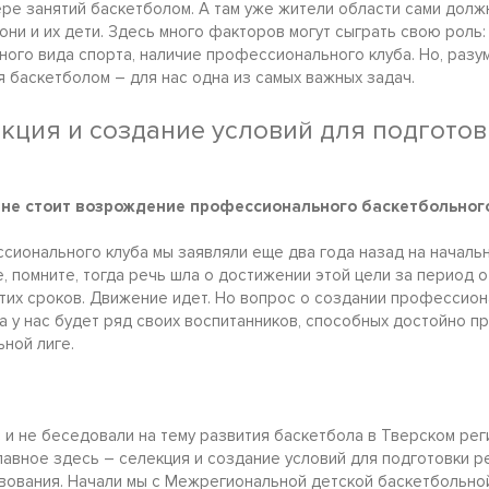
ере занятий баскетболом. А там уже жители области сами долж
они и их дети. Здесь много факторов могут сыграть свою роль:
иного вида спорта, наличие профессионального клуба. Но, разу
 баскетболом – для нас одна из самых важных задач.
екция и создание условий для подготов
я не стоит возрождение профессионального баскетбольног
ионального клуба мы заявляли еще два года назад на начальн
е, помните, тогда речь шла о достижении этой цели за период от
этих сроков. Движение идет. Но вопрос о создании профессио
да у нас будет ряд своих воспитанников, способных достойно п
ной лиге.
 и не беседовали на тему развития баскетбола в Тверском рег
лавное здесь – селекция и создание условий для подготовки ре
ования. Начали мы с Межрегиональной детской баскетбольной