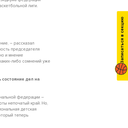
скетбольной лиги.
Записаться в секцию
ние, – рассказал
жность председателя
но и мнение
каких-либо сомнений уже
 состояние дел на
ональной федерации –
боты непочатый край. Но,
гиональная детская
который теперь