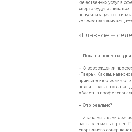
качественных услуг в сф
спорта будут заниматься 
популяризация того или 
количества занимающихся
«Главное – сел
– Пока на повестке дн
– О возрождении професс
«Тверь». Как вы, наверно
принципе не отходим от 
поднят только тогда, ког
область в профессиональ
– Это реально?
– Иначе мы с вами сейчас
направлении выстроен. Г
спортивного совершенств