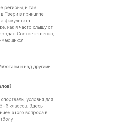
е регионы, и там
 в Твери в принципе
ие факультета
е, как я часто слышу от
ородах. Соответственно,
нимающихся.
Работаем и над другими
алов?
 спортзалы, условия для
 5–6 классов. Здесь
ением этого вопроса в
тболу.