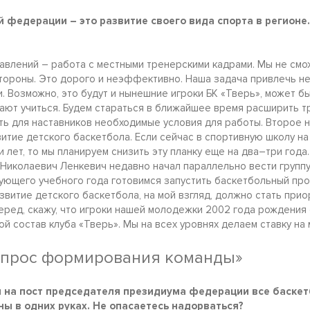
 федерации – это развитие своего вида спорта в регионе.
авлений – работа с местными тренерскими кадрами. Мы не см
тороны. Это дорого и неэффективно. Наша задача привлечь н
. Возможно, это будут и нынешние игроки БК «Тверь», может б
ают учиться. Будем стараться в ближайшее время расширить т
ть для наставников необходимые условия для работы. Второе 
витие детского баскетбола. Если сейчас в спортивную школу н
 лет, то мы планируем снизить эту планку еще на два–три год
 Николаевич Ленкевич недавно начал параллельно вести груп
ующего учебного года готовимся запустить баскетбольный про
звитие детского баскетбола, на мой взгляд, должно стать при
еред, скажу, что игроки нашей молодежки 2002 года рождения
й состав клуба «Тверь». Мы на всех уровнях делаем ставку на
вопрос формирования команды»
 на пост председателя президиума федерации все баске
ы в одних руках. Не опасаетесь надорваться?