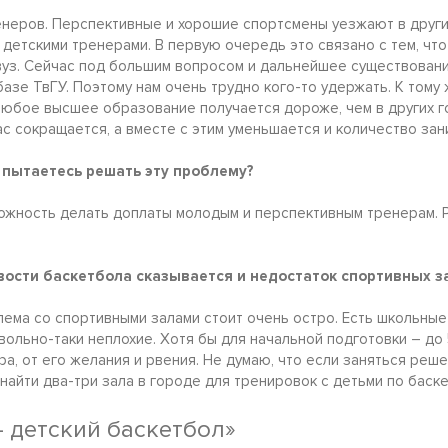
енеров. Перспективные и хорошие спортсмены уезжают в други
и детскими тренерами. В первую очередь это связано с тем, что
вуз. Сейчас под большим вопросом и дальнейшее существован
азе ТвГУ. Поэтому нам очень трудно кого-то удержать. К тому ж
 любое высшее образование получается дороже, чем в других г
ас сокращается, а вместе с этим уменьшается и количество за
 пытаетесь решать эту проблему?
можность делать доплаты молодым и перспективным тренерам. 
вости баскетбола сказывается и недостаток спортивных з
лема со спортивными залами стоит очень остро. Есть школьные
вольно-таки неплохие. Хотя бы для начальной подготовки – до
а, от его желания и рвения. Не думаю, что если заняться реш
 найти два-три зала в городе для тренировок с детьми по баске
– детский баскетбол»