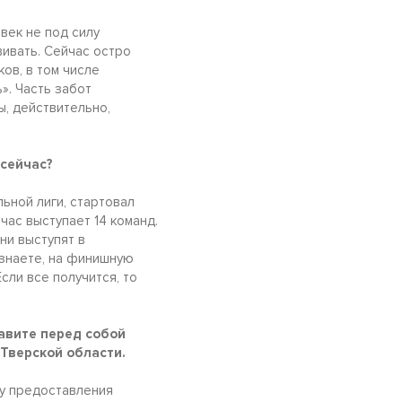
век не под силу
вивать. Сейчас остро
ов, в том числе
». Часть забот
ы, действительно,
 сейчас?
ьной лиги, стартовал
час выступает 14 команд.
ни выступят в
знаете, на финишную
сли все получится, то
тавите перед собой
Тверской области.
му предоставления