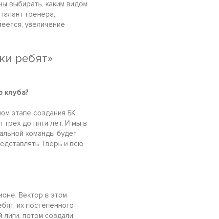
ны выбирать, каким видом
 талант тренера,
меется, увеличение
ки ребят»
о клуба?
ом этапе создания БК
 трех до пяти лет. И мы в
нальной команды будет
редставлять Тверь и всю
ионе. Вектор в этом
бят, их постепенного
 лиги, потом создали