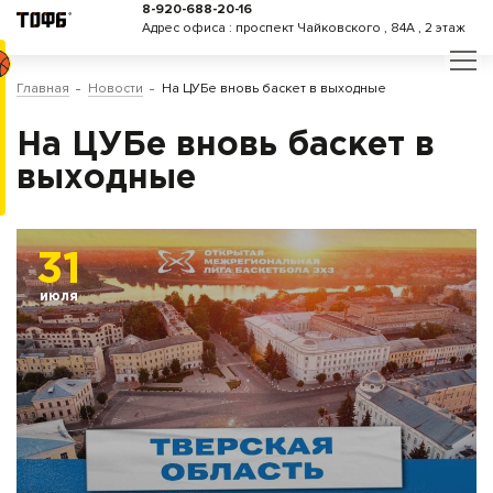
8-920-688-20-16
Адрес офиса : проспект Чайковского , 84А , 2 этаж
Главная
Новости
На ЦУБе вновь баскет в выходные
На ЦУБе вновь баскет в
выходные
31
июля