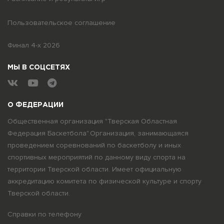
Пользовательское соглашение
Финал 4-х 2026
МЫ В СОЦСЕТЯХ
О ФЕДЕРАЦИИ
Общественная организация "Тверская Областная
Федерация Баскетбола".Организация, занимающаяся
проведением соревнований по баскетболу и иных
спортивных мероприятий по данному виду спорта на
территории Тверской области. Имеет официальную
аккредитацию комитета по физической культуре и спорту
Тверской области.
Справки по телефону