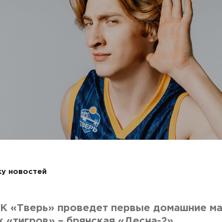
ку новостей
 БК «Тверь» проведет первые домашние ма
к «тигров» – брянская «Десна-2».