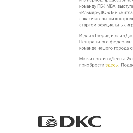
И в период предсезонной
команду ПБК МБА, выступ
«Ильмер-ДЮБЛ» и «Витязе
заключительном контроль
стартом официальных и
И для «Твери», и для «Д
Центрального федерально
команда нашего города с
Матчи против «Десны-2» п
приобрести
здесь
. Подд