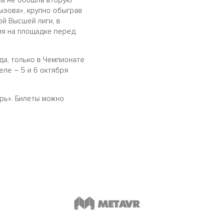
ва не обошла вторую
ызова», крупно обыграв
й Высшей лиги, в
ия на площадке перед
да, только в Чемпионате
ле – 5 и 6 октября
ерь». Билеты можно