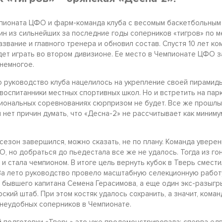
пионата ЦФО и фарм-команда клуба с весомым баскетбольным 
ин из сильнейших за последние годы соперников «тигров» по
звание и главного тренера и обновил состав. Спустя 10 лет ко
дет играть во втором дивизионе. Ее место в Чемпионате ЦФО з
 немногое.
 руководство клуба нацелилось на укрепление своей пирамиды
воспитанники местных спортивных школ. Но и встретить на пар
иональных соревнованиях сюрпризом не будет. Все же прошлы
 нет причин думать, что «Десна-2» не рассчитывает как миниму
.
сезон завершился, можно сказать, не по плану. Команда увере
, но добраться до пьедестала все же не удалось. Тогда из гон
 и стала чемпионом. В итоге цель вернуть кубок в Тверь сместил
За лето руководство провело масштабную селекционную работу
я бывшего капитана Семена Герасимова, а еще один экс-разыг
кий штаб. При этом костяк удалось сохранить, а значит, коман
 неудобных соперников в Чемпионате.