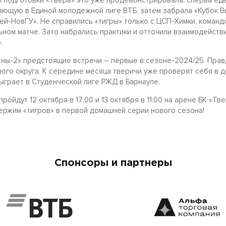
 подготовки «Тверь» это уже продемонстрировала: сперва ед
ающую в Единой молодежной лиге ВТБ, затем забрала «Кубок В
й-НовГУ». Не справились «тигры» только с ЦСП-Химки, командо
ном матче. Зато набрались практики и отточили взаимодейств
гр.
есны-2» предстоящие встречи – первые в сезоне-2024/25. Прав
го округа. К середине месяца тверичи уже проверят себя в де
ыграет в Студенческой лиге РЖД в Барнауле.
ройдут 12 октября в 17:00 и 13 октября в 11:00 на арене БК «Тв
ержим «тигров» в первой домашней серии нового сезона!
Спонсоры и партнеры