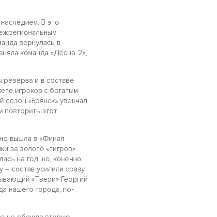
наследием. В это
 межрегиональным
манда вернулась в
аняла команда «Десна-2»,
 резерва и в составе
кете игроков с богатым
й сезон «Брянск» увенчал
м повторить этот
нно вышла в «Финал
ки за золото «тигров»
ась на год, но, конечно,
 – состав усилили сразу
рывающий «Твери» Георгий
да нашего города, по-