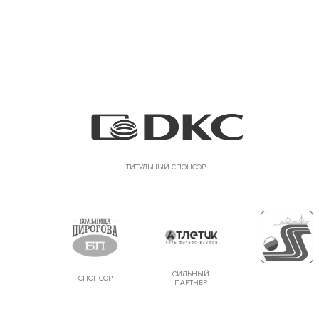
ТИТУЛЬНЫЙ СПОНСОР
СИЛЬНЫЙ
СПОНСОР
ПАРТНЕР