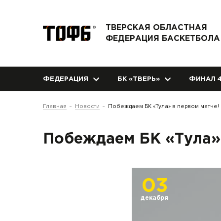
ТВЕРСКАЯ ОБЛАСТНАЯ
ФЕДЕРАЦИЯ БАСКЕТБОЛА
ФЕДЕРАЦИЯ
БК «ТВЕРЬ»
ФИНАЛ 4
Главная
Новости
Побеждаем БК «Тула» в первом матче!
Побеждаем БК «Тула» 
03
декабря