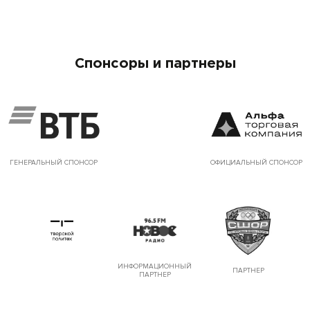
Спонсоры и партнеры
ГЕНЕРАЛЬНЫЙ СПОНСОР
ОФИЦИАЛЬНЫЙ СПОНСОР
ИНФОРМАЦИОННЫЙ
ПАРТНЕР
ПАРТНЕР