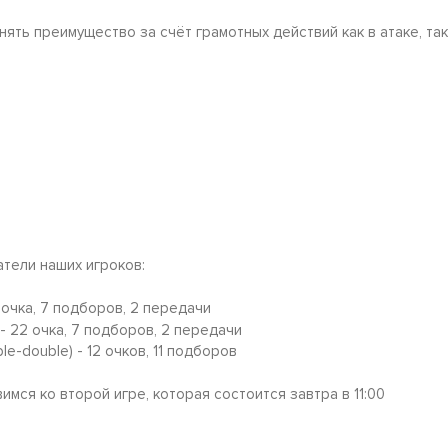
ять преимущество за счёт грамотных действий как в атаке, та
атели наших игроков:
очка, 7 подборов, 2 передачи
 22 очка, 7 подборов, 2 передачи
e-double) - 12 очков, 11 подборов
имся ко второй игре, которая состоится завтра в 11:00