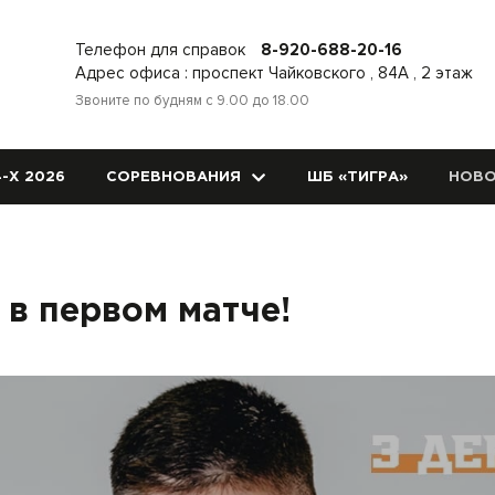
Телефон для справок
8-920-688-20-16
Адрес офиса : проспект Чайковского , 84А , 2 этаж
Звоните по будням с 9.00 до 18.00
-Х 2026
СОРЕВНОВАНИЯ
ШБ «ТИГРА»
НОВО
в первом матче!