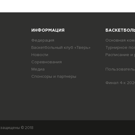
ИНФОРМАЦИЯ
БАСКЕТБОЛЬ
Федерация
Основная ком
я
Баскетбольный клуб «Тверь»
Турнирное по
Новости
Расписание и 
Соревнования
Медиа
Пользователь
Спонсоры и партнеры
Финал 4-х 202
а защищены © 2018