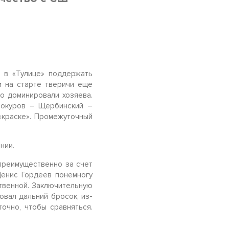
 в «Тулице» поддержать
и на старте тверичи еще
о доминировали хозяева.
нокуров – Щербинский –
 «краске». Промежуточный
ении.
преимущественно за счет
Денис Гордеев понемногу
ственной. Заключительную
овал дальний бросок, из-
очно, чтобы сравняться.