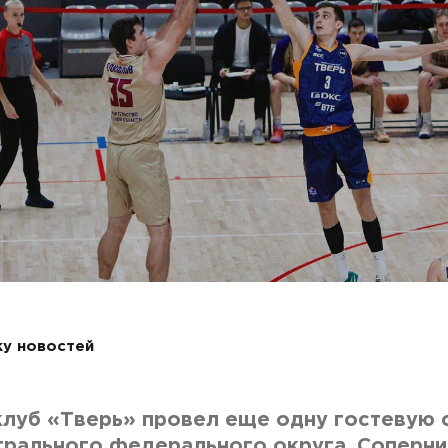
ку новостей
луб «Тверь» провел еще одну гостевую 
трального федерального округа. Соперн