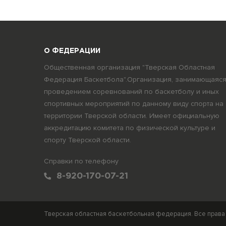
О ФЕДЕРАЦИИ
Общественная организация "Тверская Областная
Федерация Баскетбола".Организация, занимающаяс
проведением соревнований по баскетболу и иных
спортивных мероприятий по данному виду спорта на
территории Тверской области. Имеет официальную
аккредитацию комитета по физической культуре и
спорту Тверской области.
Справки по телефону
8-920-170-07-21
Тверская областная баскетбольная федерация. Все прав