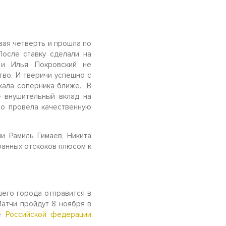
вая четверть и прошла по
После ставку сделали на
 и Илья Покровский не
тво. И тверичи успешно с
кала соперника ближе. В
– внушительный вклад на
то провела качественную
и Рамиль Гимаев, Никита
ранных отскоков плюсом к
шего города отправится в
Матчи пройдут 8 ноября в
те
Российской федерации