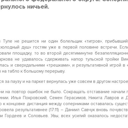
рнулось ничьей.
в Туле не решится ни один болельщик «тигров», прибывший
«холодный душ» гостям уже в первой половине встречи. Есл
овали площадку, то во второй десятиминутке безапелляционн
аркова не удавалось сдерживать напор тульской тройки Ви
лась и сверхдальними «трешками», и результативной игрой в
в на табло к большому перерыву.
я за паузу и на паркет вернулась уже совсем в другом настро
ни на повтор ошибок не было. Сокращать отставание начали 
нии. Илья Покровский, Семен Герасимов, Никита Лавров и 
о к концовке дистанция между соперниками оставалась суще
ровела результативнее (17:11) – Даниил Савчук вновь почувств
и Гордеев и Соловьев. Увы, всех усилий оказалось недостат
.