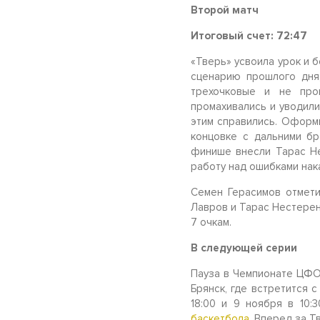
Второй матч
Итоговый счет: 72:47
«Тверь» усвоила урок и 
сценарию прошлого дня,
трехочковые и не про
промахивались и уводили
этим справились. Оформ
концовке с дальними бр
финише внесли Тарас Не
работу над ошибками нак
Семен Герасимов отмети
Лавров и Тарас Нестерен
7 очкам.
В следующей серии
Пауза в Чемпионате ЦФО 
Брянск, где встретится 
18:00 и 9 ноября в 10:
баскетбола.
Вперед за Т