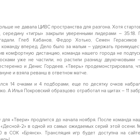
больше не давала ЦИВС пространства для разгона. Хотя старто
 середину «тигры» закрыли уверенными лидерами – 35:18. 
гадали. Глеб Кабанов, Федор Хотько, Семен Герасимов
 команду вперед. Дело было за малым – удержать преимущес
ив комфортную дистанцию, команда нашего города не подпус
осками уже не частили, но растили разницу двухочковыми 
стеренко и Денис Гордеев. «Тверь» продемонстрировала, ч
ануне и взяла реванш в ответном матче.
лся 14 очками и 4 подборами, еще по десятку очков набрал
ко. А Илья Покровский образцово отработал на щитах – 11 заб
для «Твери» продлится до начала ноября. После команда на
с «Десной-2» в одной из самых ожидаемых серий этой осени. 
30 в СОК «Брянск». Трансляция игр будет доступна на сай
верь!