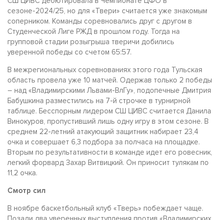
СШ ЦИВС дебютировала в Чемпионате ЦФО в
сезоне-2024/25, но для «Твери» считается уже знакомым
соперником. Команды соревновались друг с другом в
Студенческой Лиге РЖД в прошлом году. Тогда на
групповой стадии розыгрыша тверичи добились
уверенной победы со счетом 65:57.
В межрегиональных соревнованиях этого года Тульская
область провела уже 10 матчей. Одержав только 2 победы
– над «Владимирскими Львами-ВлГу», подопечные Дмитрия
Бабушкина разместились на 7-й строчке в турнирной
таблице. Бесспорным лидером СШ ЦИВС считается Данила
Винокуров, пропустивший лишь одну игру в этом сезоне. В
среднем 22-летний атакующий защитник набирает 23,4
очка и совершает 6,3 подбора за полчаса на площадке.
Вторым по результативности в команде идет его ровесник,
легкий форвард Захар Витвицкий. Он приносит тулякам по
11,2 очка.
Смотр сил
В ноябре баскетбольный клуб «Тверь» побеждает чаще.
Позади два уверенных выступления против «Владимирских