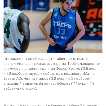
Что касается нашей команды, стабильность можно
воспринимать за признак мастерства. Тройку лидеров, по-
прежнему, составляют капитан Федор Хотько (13,6 очка
и 7,2 подборе), шутер и победитель недавнего «Матча
Звезд» АСБ Никита Лавров (13,2 очка и 5,2 подбора) и
атакующий защитник Вячеслав Лебедев (14,1 очка и 4,9
забранных отскока).
Матчи против «Грин Хилл» в Липецке пройдут 27 января