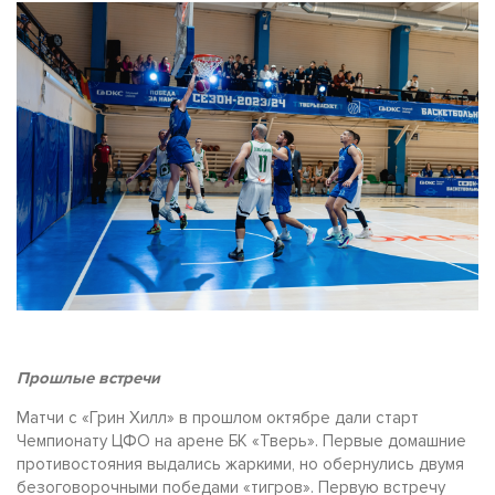
Прошлые встречи
Матчи с «Грин Хилл» в прошлом октябре дали старт
Чемпионату ЦФО на арене БК «Тверь». Первые домашние
противостояния выдались жаркими, но обернулись двумя
безоговорочными победами «тигров». Первую встречу