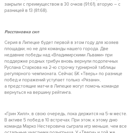
закрыли с преимуществом в 30 очков (91:61), вторую – с
разницей в 13 (81:68).
Расстановка сил
Серия в Липецке будет первой в этом году для хозяев
площадки, но не для команды нашего города. Две
недавние победы над «Владимирскими Львами» при
поддержке родных трибун вновь вернули подопечных
Руслана Старкова на 2-ю строчку турнирной таблицы
регулярного чемпионата. Сейчас БК «Тверь» по разнице
побед и поражений уступает только «Рязани»,
а предстоящие матчи в Липецке могут помочь команде
вернуться на вершину рейтинга.
«Грин Хилл», в свою очередь, пока держится на 5-м месте.
В активе 5 побед в 10 встречах. При этом, к этому дню
команда Марко Нестеровича сыграла игр меньше, чем все
остальные участники розыгрыша. У «Твери» и той же