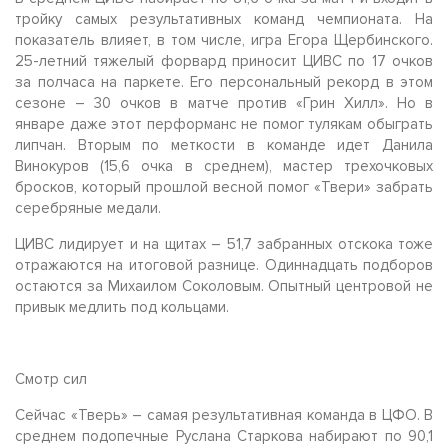
тройку самых результативных команд чемпионата. На
показатель влияет, в том числе, игра Егора Щербинского.
25-летний тяжелый форвард приносит ЦИВС по 17 очков
за полчаса на паркете. Его персональный рекорд в этом
сезоне – 30 очков в матче против «Грин Хилл». Но в
январе даже этот перформанс не помог тулякам обыграть
липчан. Вторым по меткости в команде идет Данила
Винокуров (15,6 очка в среднем), мастер трехочковых
бросков, который прошлой весной помог «Твери» забрать
серебряные медали.
ЦИВС лидирует и на щитах – 51,7 забранных отскока тоже
отражаются на итоговой разнице. Одиннадцать подборов
остаются за Михаилом Соколовым. Опытный центровой не
привык медлить под кольцами.
Смотр сил
Сейчас «Тверь» – самая результативная команда в ЦФО. В
среднем подопечные Руслана Старкова набирают по 90,1