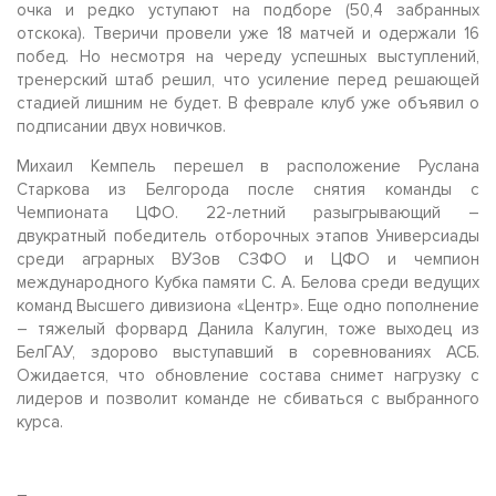
очка и редко уступают на подборе (50,4 забранных
отскока). Тверичи провели уже 18 матчей и одержали 16
побед. Но несмотря на череду успешных выступлений,
тренерский штаб решил, что усиление перед решающей
стадией лишним не будет. В феврале клуб уже объявил о
подписании двух новичков.
Михаил Кемпель перешел в расположение Руслана
Старкова из Белгорода после снятия команды с
Чемпионата ЦФО. 22-летний разыгрывающий –
двукратный победитель отборочных этапов Универсиады
среди аграрных ВУЗов СЗФО и ЦФО и чемпион
международного Кубка памяти С. А. Белова среди ведущих
команд Высшего дивизиона «Центр». Еще одно пополнение
– тяжелый форвард Данила Калугин, тоже выходец из
БелГАУ, здорово выступавший в соревнованиях АСБ.
Ожидается, что обновление состава снимет нагрузку с
лидеров и позволит команде не сбиваться с выбранного
курса.