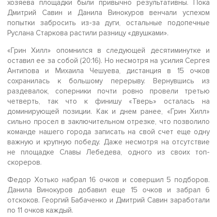
хозяева площадки были привычно результативны. Пока
Дмитрий Савин и Данила Винокуров венчали успехом
попытки забросить из-за дуги, остальные подопечные
Руслана Старкова растили разницу «двушками».
«Грин Хилл» опомнился в следующей десятиминутке и
оставил ее за собой (20:16). Но несмотря на усилия Сергея
Антипова и Михаила Чешуева, дистанция в 15 очков
сохранилась к большому перерыву. Вернувшись из
раздевалок, соперники почти ровно провели третью
четверть, так что к финишу «Тверь» осталась на
доминирующей позиции. Как и днем ранее, «Грин Хилл»
сильно просел в заключительном отрезке, что позволило
команде нашего города записать на свой счет еще одну
важную и крупную победу. Даже несмотря на отсутствие
не площадке Славы Лебедева, одного из своих топ-
скореров.
Федор Хотько набрал 16 очков и совершил 5 подборов.
Данила Винокуров добавил еще 15 очков и забрал 6
отскоков. Георгий Бабаченко и Дмитрий Савин заработали
по 11 очков каждый.