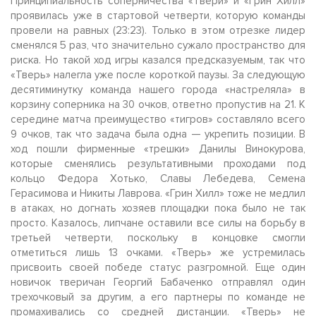
Принципиальность соперничества «Твери» и «Грин Хилл»
проявилась уже в стартовой четверти, которую команды
провели на равных (23:23). Только в этом отрезке лидер
сменялся 5 раз, что значительно сужало пространство для
риска. Но такой ход игры казался предсказуемым, так что
«Тверь» налегла уже после короткой паузы. За следующую
десятиминутку команда нашего города «настреляла» в
корзину соперника на 30 очков, ответно пропустив на 21. К
середине матча преимущество «тигров» составляло всего
9 очков, так что задача была одна — укрепить позиции. В
ход пошли фирменные «трешки» Данилы Винокурова,
которые сменялись результативными проходами под
кольцо Федора Хотько, Славы Лебедева, Семена
Герасимова и Никиты Лаврова. «Грин Хилл» тоже не медлил
в атаках, но догнать хозяев площадки пока было не так
просто. Казалось, липчане оставили все силы на борьбу в
третьей четверти, поскольку в концовке смогли
отметиться лишь 13 очками. «Тверь» же устремилась
присвоить своей победе статус разгромной. Еще один
новичок тверичан Георгий Бабаченко отправлял один
трехочковый за другим, а его партнеры по команде не
промахивались со средней дистанции. «Тверь» не